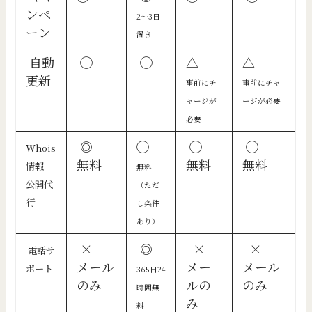
ンペ
2〜3日
ーン
置き
自動
◯
◯
△
△
更新
事前にチ
事前にチャ
ャージが
ージが必要
必要
◎
◯
◯
◯
Whois
無料
無料
無料
情報
無料
公開代
（ただ
行
し条件
あり）
×
◎
×
×
電話サ
メール
メー
メール
ポート
365日24
のみ
ルの
のみ
時間無
み
料