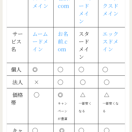
サー
ムーム
お名
スタ
エック
ビス
ードメ
前.c
ード
スドメ
名
イン
om
メイ
イン
ン
個人
◎
◯
◯
◯
法人
×
◯
◯
◯
価格
◯
◎
△
△
帯
キャン
一部安く
一部安くな
ペーン
なる
る
が豊富
キャ
◯
◎
◯
◯