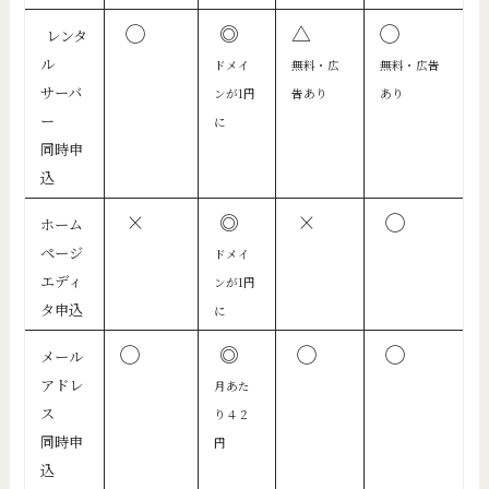
◯
◎
△
◯
レンタ
ル
ドメイ
無料・広
無料・広告
サーバ
ンが
1円
告あり
あり
ー
に
同時申
込
×
◎
×
◯
ホーム
ページ
ドメイ
エディ
ンが1円
タ申込
に
◯
◎
◯
◯
メール
アドレ
月あた
ス
り４２
同時申
円
込