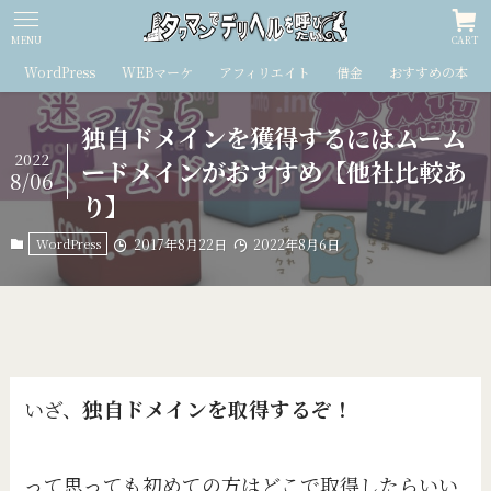
MENU
CART
WordPress
WEBマーケ
アフィリエイト
借金
おすすめの本
独自ドメインを獲得するにはムーム
2022
ードメインがおすすめ【他社比較あ
8/06
り】
WordPress
2017年8月22日
2022年8月6日
いざ、
独自ドメインを取得するぞ！
って思っても初めての方はどこで取得したらいい