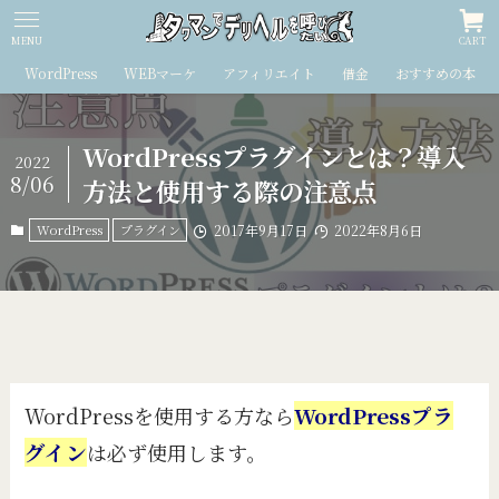
MENU
CART
WordPress
WEBマーケ
アフィリエイト
借金
おすすめの本
WordPressプラグインとは？導入
2022
8/06
方法と使用する際の注意点
WordPress
プラグイン
2017年9月17日
2022年8月6日
WordPressを使用する方なら
WordPressプラ
グイン
は必ず使用します。